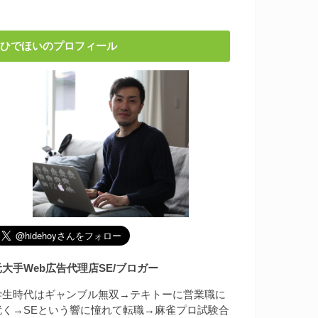
ひでほいのプロフィール
元大手Web広告代理店SE/ブロガー
学生時代はギャンブル無双→テキトーに営業職に
就く→SEという響に憧れて転職→麻雀プロ試験合