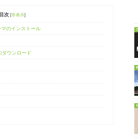
目次
[
非表示
]
テーマのインストール
マのダウンロード