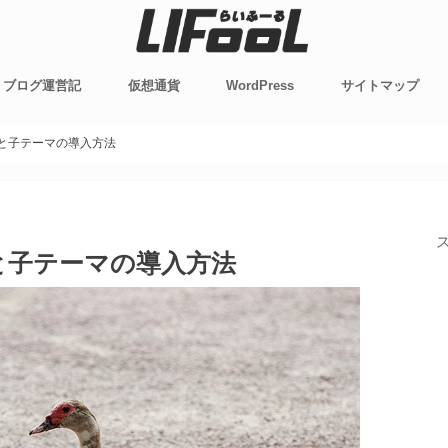
ブログ運営記
仮想通貨
WordPress
サイトマップ
STORK
STINGER8
プラグイン
カスタマイズ・Tips
ルと子テーマの導入方法
ルと子テーマの導入方法