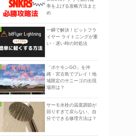
率を上げる攻略方法まと
め
一瞬で解決！ビットフラ
イヤー ライトニングが重
い・遅い時の対処法
「ポケモンGO」を沖
縄・宮古島でプレイ！地
域限定のサニーゴの出現
場所は？
サーモ水栓の温度調節が
回りすぎて戻らない、自
分でできる修理方法は？