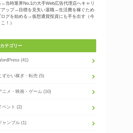
格→当時業界No.1の大手Web広告代理店へキャリ
アアップ→目標を見失い退職→生活費を稼ぐため
ブログを始める→仮想通貨投資にも手を出す（今
ここ！）
カテゴリー
WordPress
(41)
こずかい稼ぎ・転売
(5)
アニメ・映画・ゲーム
(10)
イベント
(2)
ギャンブル
(1)