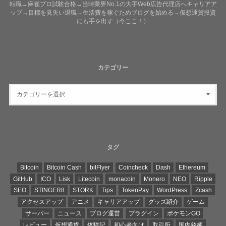
転職→麻雀プロ試験合格→当時業界No.1の大手Web広告代理店へキャリアア
ップ→目標を見失い退職→生活費を稼ぐためブログを始める→仮想通貨投資
にも手を出す（今ここ！）
カテゴリー
タグ
Bitcoin
Bitcoin Cash
bitFlyer
Coincheck
Dash
Ethereum
GitHub
ICO
Lisk
Litecoin
monacoin
Monero
NEO
Ripple
SEO
STINGER8
STORK
Tips
TokenPay
WordPress
Zcash
アクセスアップ
アニメ
キャリアアップ
グッズ紹介
ゲーム
サーバー
ニュース
ブログ運営
プラグイン
ポケモンGO
レビュー
仮想通貨
体験記
初心者向け
取引所
国内銘柄