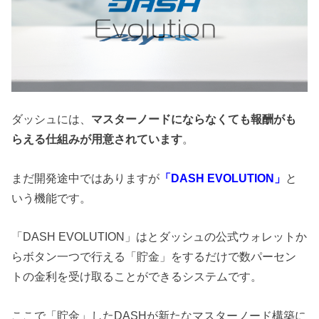
ダッシュには、
マスターノードにならなくても報酬がも
らえる仕組みが用意されています
。
まだ開発途中ではありますが
「
D
ASH EVOLUTION」
と
いう機能です。
「D
ASH EVOLUTION」
はとダッシュの公式
ウォレットか
らボタン一つで行える「貯金」をするだけで数
パーセン
ト
の金利を受け取ることができるシステムです。
ここで「貯金」したDASHが新たなマスターノード構築に