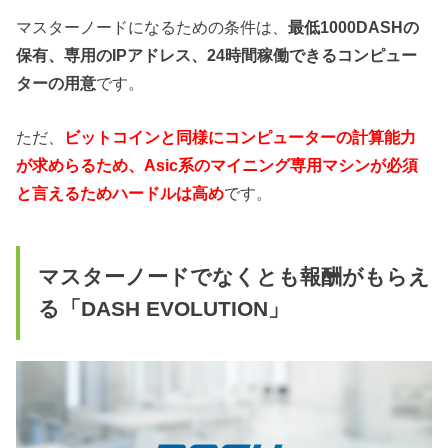
マスターノードになるための条件は、
最低
1
000
DASHの
保有、
専用の
I
P
アドレス、
24
時間稼働できるコンピュー
ターの用意
です。
ただ、
ビットコインと同様にコンピューターの計算能力
が求めらるため、Asic系のマイニング専用マシンが必須
と言えるためハードルは高め
です。
マスターノードでなくとも報酬がもらえ
る「D
ASH EVOLUTION」