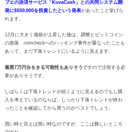
ブエの決済サービス「
K
uvaCa
s
h」
との共同システム開
発に
$550,000
を投資したという発表
があったこと挙げら
れます。
12月に大きく価格が上昇した後は、調整とビットコイン
の急落、
c
oincheck
へのハッキング事件が重なったことも
あって、まだ下落トレンドにいるように見えます。
最悪
7
万円台をきる可能性もありそう
ですので注視する必
要がありそうです。
しばらくは下落トレンドが続くように見えるので
もし購
入を考えているのならば、
しっかり下落トレンドが終わ
ったことを確認してから買うのがベストでしょう。
買い時と言えば買い時なのですが、ここは難しいところ