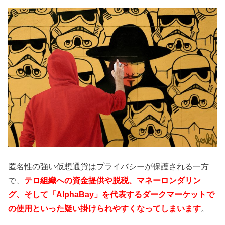
匿名性の強い仮想通貨はプライバシーが保護される一方
で、
テロ組織への資金提供や脱税、マネーロンダリン
グ、そして「
A
lphaBay」
を代表するダークマーケットで
の使用といった疑い掛けられやすくなってしまいます
。