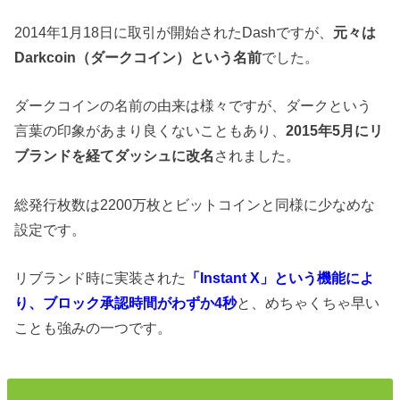
2
014
年
1
月
1
8
日に取引が開始されたDashですが
、
元々は
D
arkcoin
（ダークコイン）という名前
でした。
ダークコインの名前の由来は様々ですが、
ダークという
言葉の印象があまり良くないこともあり、
2015年5月にリ
ブランドを経てダッシュに改名
されました。
総発行枚数は
2
200
万枚とビットコインと同様に少なめな
設定です。
リブランド時に実装された
「Instant X」という機能によ
り、ブロック承認時間がわずか
4
秒
と、めちゃくちゃ早い
こと
も強みの一つです。