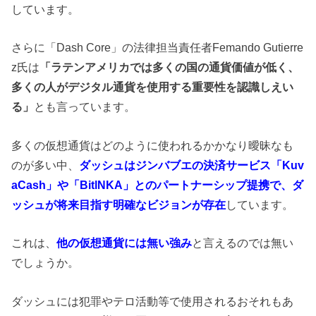
しています。
さらに「
D
ash
Core」
の法律担当責任者
F
emando Gutierre
z
氏は
「ラテンアメリカでは多くの国
の
通貨価値が低く、
多くの人がデジタル通貨を使用する重要性を認識しえい
る」
とも言っています。
多くの仮想通貨はどのように使われるかかなり曖昧なも
のが多い中、
ダッシュはジンバブエの決済サービス「
K
uv
aCash」
や「
B
itlNKA」
とのパートナーシップ提携で
、
ダ
ッシュ
が
将来目指す明確なビジョンが存在
しています。
これは、
他の仮想通貨には無い強み
と言えるのでは無い
でしょうか。
ダッシュには犯罪やテロ活動等で使用されるおそれもあ