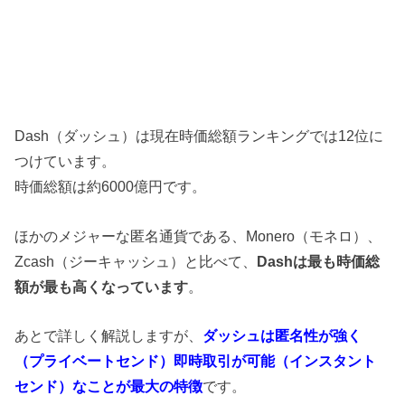
Dash（ダッシュ）は現在時価総額ランキングでは
1
2
位に
つけています。
時価総額は約
6
000
億円です。
ほかのメジャーな匿名通貨である、Monero（モネロ）、
Zcash（ジーキャッシュ）と比べて、
Dash
は最も時価総
額が
最も
高くなっています
。
あとで詳しく解説しますが、
ダッシュは匿名性が強く
（
プライベートセン
ド
）即時取引が可能（インスタント
センド）なことが最大の特徴
です。