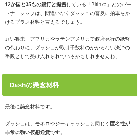
1
2
か国と
3
5
もの銀行と提携
している「BitInka」
とのパー
トナーシップ
は、間違いなくダッシュの普及に拍車をか
けるプラス材料と言えるでしょう。
近い将来、アフリカやラテンアメリカで政府発行の紙幣
の代わりに、ダッシュが取引手数料のかからない決済の
手段として受け入れられているかもしれませんね。
Dashの懸念材料
最後に懸念材料です。
ダッシュは、モネロやジーキャッシュと同じく
匿名性が
非常に強い仮想通貨
です。