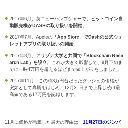
2017年6
月、英ニューハンプシャーで、
ビットコイン自
動販売機が
D
ASH
の取り扱いを開始
。
2017年
7
月、Appleの
「App Store」
で
Dash
の公式ウォ
レットアプリの取り扱いの開始
。
2017年
8
月、
アリゾナ大学と共同で「
Blockchain Rese
arch Lab」
を設立
。これが大きく影響して、
8
月下旬ま
でに一時
4
万円を超えるほどまで値上がりをしました。
2017年
1
1
月、この時
3
万円台だったダッシュの価格が
突如として高騰をはじめ、
1
2
月
2
1
日まで上昇し続け最
高値である
1
7
万円を記録します。
11月に価格が急騰した最大の理由は、
1
1
月
2
7
日のジンバ