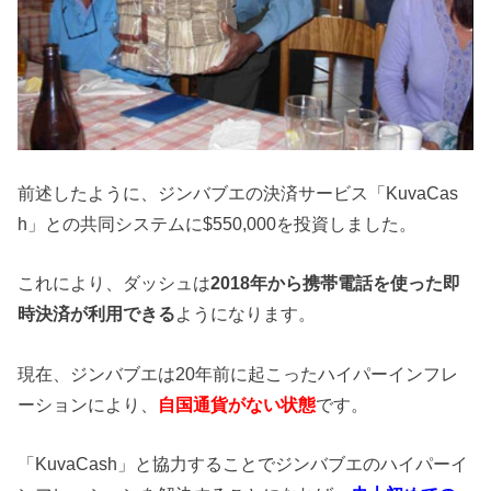
前述したように
、ジンバブエの決済サービス「
K
uvaCas
h」
との共同システムに
$550,000
を投資しました。
これにより、ダッシュは
2
018
年から携帯電話を使った即
時決済が利用できる
ようになります。
現在、ジンバブエは
2
0
年前に起こったハイパーインフレ
ーションにより、
自国通貨がない状態
です。
「K
uvaCash」
と協力することでジンバブエのハイパーイ