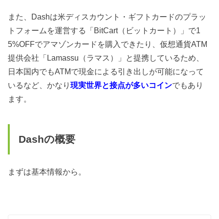
また、Dashは米ディスカウント・ギフトカードのプラッ
トフォームを運営する「BitCart（ビットカート）」で
1
5%OFFで
アマゾンカードを購入できたり、仮想通貨
A
TM
提供会社「
L
amassu（ラマス）」
と提携しているため、
日本国内でも
A
TM
で現金による引き出しが可能になって
い
るなど、かなり
現実世界と接点が多いコイン
でもあり
ます。
Dashの概要
まずは基本情報から。