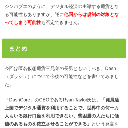
ジンバブエのように、デジタル経済の主導する通貨とな
る可能性もありますが、
逆に
他国からは
規制の
対象とな
ってしまう可能性
も否定できません。
まとめ
今回は匿名仮想通貨三兄弟の長男ともいうべき、Dash
（ダッシュ）について今後の可能性などを書いてみまし
た。
「D
ashCore」
の
C
EO
である
R
yan Taylor
氏は、
「発展途
上国でデジタル通貨を利用することで、世界中の何十万
人もいる銀行口座を
利用
できない、貧困層の人たちに価
値のあるものを
確立させることができる」
という発言を