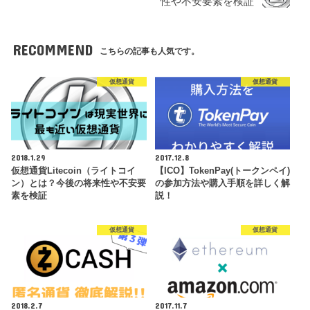
性や不安要素を検証
RECOMMEND
こちらの記事も人気です。
仮想通貨
仮想通貨
2018.1.29
2017.12.8
仮想通貨Litecoin（ライトコイ
【ICO】TokenPay(トークンペイ)
ン）とは？今後の将来性や不安要
の参加方法や購入手順を詳しく解
素を検証
説！
仮想通貨
仮想通貨
2018.2.7
2017.11.7