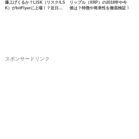
爆上げくるか？LISK（リスク/LS
リップル（XRP）の2018年や今
K）がbitFlyerに上場！？近日…
後は？特徴や将来性を徹底検証！
スポンサードリンク