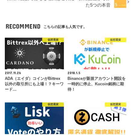
た5つの本音
RECOMMEND
こちらの記事も人気です。
仮想通貨
仮想通貨
2017.11.26
2018.1.5
ADA（エイダ）コインがBittrex
Binanceが新規アカウント開設を
以外の取引所にも上場！？キーワ
一時的に停止、Kucoin銘柄に期
ード…
待！
仮想通貨
仮想通貨