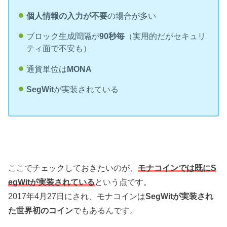
個人情報の入力が不要
の場合が多い
ブロック生成間隔が
90秒毎
（実用的だがセキュリ
ティ面で不安も）
通貨単位は
MONA
SegWit
が実装されている
ここでチェックしておきたいのが、
モナコインでは既にS
egWitが実装されている
という点です。
2017年4月27日にされ、モナコインは
SegWitが実装され
た世界初のコイン
でもあるんです。