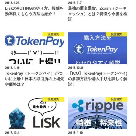
2018.1.23
2018.2.7
LiskのVOTINGのやり方、報酬を
最強の匿名通貨、Zcash（ジーキ
効率良くもらう方法も紹介！
ャッシュ）とは？特徴や今後を検
証
仮想通貨
仮想通貨
2018.4.16
2017.12.8
TokenPay（トークンペイ）がつ
【ICO】TokenPay(トークンペイ)
いに上場！日本の取引所の上場先
の参加方法や購入手順を詳しく解
や価格は？
説！
仮想通貨
仮想通貨
2017.10.11
2018.4.10